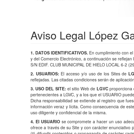
Aviso Legal López Ga
1. DATOS IDENTIFICATIVOS.
En cumplimiento con el d
y del Comercio Electrónico, a continuación se refl
S/N EDIF. CLUB MUNICIPAL DE HIELO LOCAL 6-2 (
2. USUARIOS:
El acceso y/o uso de los Sites de
L
reflejadas. Las citadas condiciones serán de aplicac
3. USO DEL SITE:
el sitio Web de
LGVC
proporciona e
pertenecientes a LGVC, y a los que el USUARIO puede
Dicha responsabilidad se extiende al registro que fu
información veraz y lícita. Como consecuencia de es
uso diligente y confidencial de la misma.
4. El USUARIO
se compromete a hacer un uso adecuad
ofrece a través de su Site y con carácter enunciativo per
(ii) difundir contenidos o propaganda de carácter raci