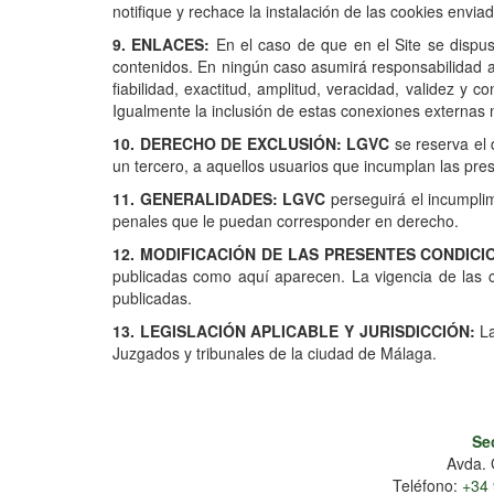
notifique y rechace la instalación de las cookies envia
9. ENLACES:
En el caso de que en el Site se dispusi
contenidos. En ningún caso asumirá responsabilidad alg
fiabilidad, exactitud, amplitud, veracidad, validez y 
Igualmente la inclusión de estas conexiones externas n
10. DERECHO DE EXCLUSIÓN: LGVC
se reserva el 
un tercero, a aquellos usuarios que incumplan las pr
11. GENERALIDADES: LGVC
perseguirá el incumplim
penales que le puedan corresponder en derecho.
12. MODIFICACIÓN DE LAS PRESENTES CONDICI
publicadas como aquí aparecen. La vigencia de las c
publicadas.
13. LEGISLACIÓN APLICABLE Y JURISDICCIÓN:
La
Juzgados y tribunales de la ciudad de Málaga.
Sec
Avda. 
Teléfono:
+34 