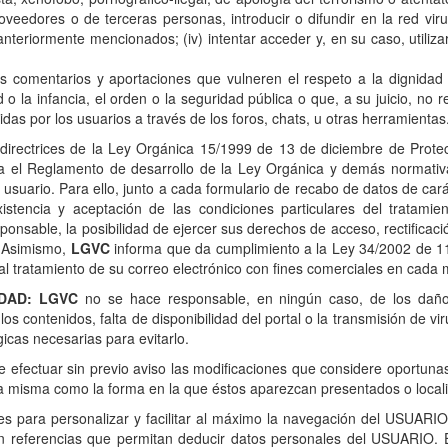
oveedores o de terceras personas, introducir o difundir en la red viru
teriormente mencionados; (iv) intentar acceder y, en su caso, utiliza
s comentarios y aportaciones que vulneren el respeto a la dignidad 
d o la infancia, el orden o la seguridad pública o que, a su juicio, no
das por los usuarios a través de los foros, chats, u otras herramientas
directrices de la Ley Orgánica 15/1999 de 13 de diciembre de Protec
 el Reglamento de desarrollo de la Ley Orgánica y demás normativ
l usuario. Para ello, junto a cada formulario de recabo de datos de ca
stencia y aceptación de las condiciones particulares del tratami
sponsable, la posibilidad de ejercer sus derechos de acceso, rectificació
. Asimismo,
LGVC
informa que da cumplimiento a la Ley 34/2002 de 11 
 al tratamiento de su correo electrónico con fines comerciales en cad
DAD: LGVC
no se hace responsable, en ningún caso, de los daños
 los contenidos, falta de disponibilidad del portal o la transmisión de v
cas necesarias para evitarlo.
 efectuar sin previo aviso las modificaciones que considere oportunas
 la misma como la forma en la que éstos aparezcan presentados o locali
ies para personalizar y facilitar al máximo la navegación del USUARI
 referencias que permitan deducir datos personales del USUARIO. 