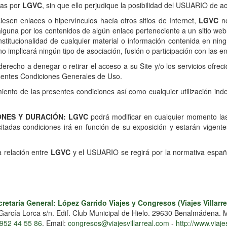
das por
LGVC
, sin que ello perjudique la posibilidad del USUARIO de a
esen enlaces o hipervínculos hacía otros sitios de Internet,
LGVC
no
una por los contenidos de algún enlace perteneciente a un sitio web aj
constitucionalidad de cualquier material o información contenida en ning
o implicará ningún tipo de asociación, fusión o participación con las 
derecho a denegar o retirar el acceso a su Site y/o los servicios ofrec
esentes Condiciones Generales de Uso.
iento de las presentes condiciones así como cualquier utilización inde
ONES Y DURACIÓN: LGVC
podrá modificar en cualquier momento la
itadas condiciones irá en función de su exposición y estarán vigen
 relación entre
LGVC
y el USUARIO se regirá por la normativa españo
retaría General: López Garrido Viajes y Congresos (Viajes Villarre
García Lorca s/n. Edif. Club Municipal de Hielo. 29630 Benalmádena. 
952 44 55 86
. Email:
congresos@viajesvillarreal.com
-
http://www.viaje