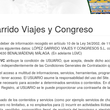
rrido Viajes y Congreso
eber de información recogido en artículo 10 de la Ley 34/2002, de 11 
ejan los siguientes datos: LÓPEZ GARRIDO VIAJES Y CONGRESOS S.L.
29630 BENALMÁDENA) MÁLAGA. (En adelante LGVC)
GVC
atribuye la condición de USUARIO, que acepta, desde dicho acc
ión independientemente de las Condiciones Generales de Contratación q
l acceso a multitud de informaciones, servicios, herramientas, program
 tener acceso. El USUARIO asume la responsabilidad del uso del Site.
ese necesario para acceder a determinados servicios o contenidos. En 
te Registro, al USUARIO se le puede proporcionar una contraseña de 
o de los contenidos y servicios (como por ejemplo servicios de chat
o no limitativo, a no emplearlos para (i) incurrir en actividades ilícita
sta, xenófobo, pornográfico-ilegal, de apología del terrorismo o atenta