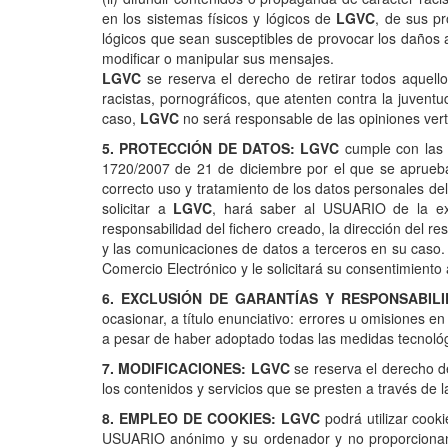
en los sistemas físicos y lógicos de
LGVC
, de sus pr
lógicos que sean susceptibles de provocar los daños an
modificar o manipular sus mensajes.
LGVC
se reserva el derecho de retirar todos aquello
racistas, pornográficos, que atenten contra la juventu
caso,
LGVC
no será responsable de las opiniones verti
5. PROTECCIÓN DE DATOS: LGVC
cumple con las 
1720/2007 de 21 de diciembre por el que se aprueba
correcto uso y tratamiento de los datos personales de
solicitar a
LGVC
, hará saber al USUARIO de la exi
responsabilidad del fichero creado, la dirección del re
y las comunicaciones de datos a terceros en su caso
Comercio Electrónico y le solicitará su consentimiento
6. EXCLUSIÓN DE GARANTÍAS Y RESPONSABILI
ocasionar, a título enunciativo: errores u omisiones en
a pesar de haber adoptado todas las medidas tecnológi
7. MODIFICACIONES: LGVC
se reserva el derecho de
los contenidos y servicios que se presten a través de
8. EMPLEO DE COOKIES: LGVC
podrá utilizar cook
USUARIO anónimo y su ordenador y no proporcionan