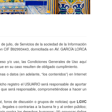
de julio, de Servicios de la sociedad de la Información
 con CIF B92993443, domiciliada en AV. GARCÍA LORCA
eso y/o uso, las Condiciones Generales de Uso aquí
ue en su caso resulten de obligado cumplimiento.
as o datos (en adelante, “los contenidos”) en Internet
dicho registro el USUARIO será responsable de aportar
la que será responsable, comprometiéndose a hacer un
, foros de discusión o grupos de noticias) que
LGVC
s, ilegales o contrarias a la buena fe y al orden público;
torio contra los derechos humanos; (iii) provocar daños